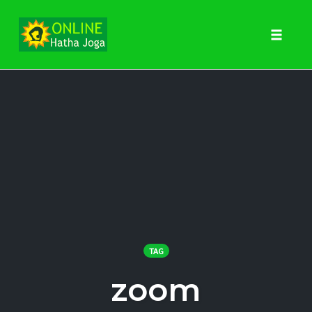
Toggle
naviga
Skip
to
content
TAG
zoom