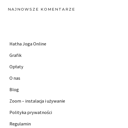
NAJNOWSZE KOMENTARZE
Hatha Joga Online
Grafik
Opłaty
O nas
Blog
Zoom – instalacja i używanie
Polityka prywatności
Regulamin