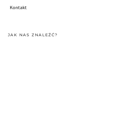
Kontakt
JAK NAS ZNALEŹĆ?